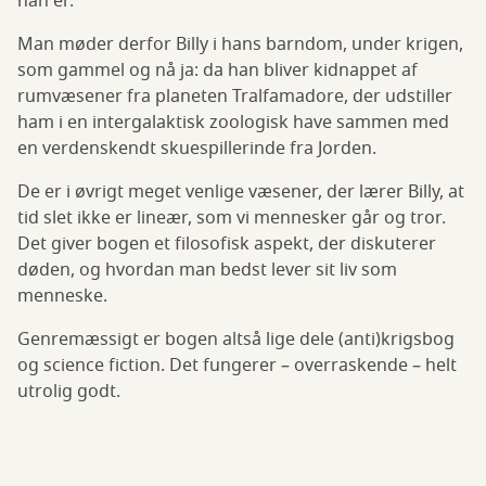
han er.
Man møder derfor Billy i hans barndom, under krigen,
som gammel og nå ja: da han bliver kidnappet af
rumvæsener fra planeten Tralfamadore, der udstiller
ham i en intergalaktisk zoologisk have sammen med
en verdenskendt skuespillerinde fra Jorden.
De er i øvrigt meget venlige væsener, der lærer Billy, at
tid slet ikke er lineær, som vi mennesker går og tror.
Det giver bogen et filosofisk aspekt, der diskuterer
døden, og hvordan man bedst lever sit liv som
menneske.
Genremæssigt er bogen altså lige dele (anti)krigsbog
og science fiction. Det fungerer – overraskende – helt
utrolig godt.