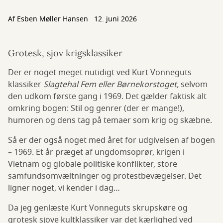
Af
Esben Møller Hansen
12. juni 2026
Grotesk, sjov krigsklassiker
Der er noget meget nutidigt ved Kurt Vonneguts
klassiker
Slagtehal Fem eller Børnekorstoget,
selvom
den udkom første gang i 1969. Det gælder faktisk alt
omkring bogen: Stil og genrer (der er mange!),
humoren og dens tag på temaer som krig og skæbne.
Så er der også noget med året for udgivelsen af bogen
– 1969. Et år præget af ungdomsoprør, krigen i
Vietnam og globale politiske konflikter, store
samfundsomvæltninger og protestbevægelser. Det
ligner noget, vi kender i dag…
Da jeg genlæste Kurt Vonneguts skrupskøre og
grotesk sjove kultklassiker var det kærlighed ved