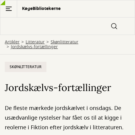
Gå
KøgeBibliotekerne
til
hovedindhold
Artikler
Litteratur
Skønlitteratur
Jordskælvs-fortællinger
SKØNLITTERATUR
Jordskælvs-fortællinger
De fleste mærkede jordskælvet i onsdags. De
usædvanlige rystelser har fået os til at kigge i
reolerne i Fiktion efter jordskælv i litteraturen.