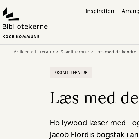
Gå
Inspiration
Arran
til
hovedindhold
Artikler
Litteratur
Skønlitteratur
Læs med de kendte: 
SKØNLITTERATUR
Læs med de 
Hollywood læser med - og b
Jacob Elordis bogstak i a