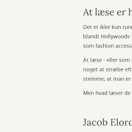
At læse er 
Det er ikke kun run
blandt Hollywoods s
som fashion access
At læse - eller som
noget at stræbe eft
stemme; at man er
Men hvad læser de 
Jacob Elor