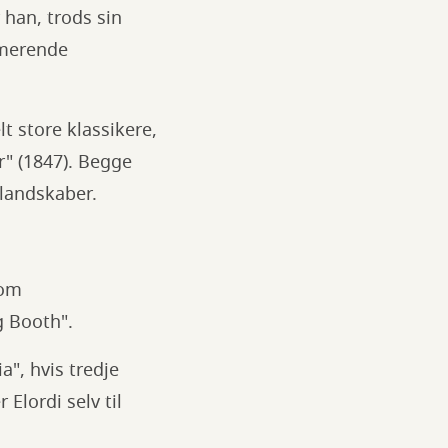
 han, trods sin
rmerende
lt store klassikere,
r" (1847). Begge
 landskaber.
som
ng Booth".
", hvis tredje
Elordi selv til