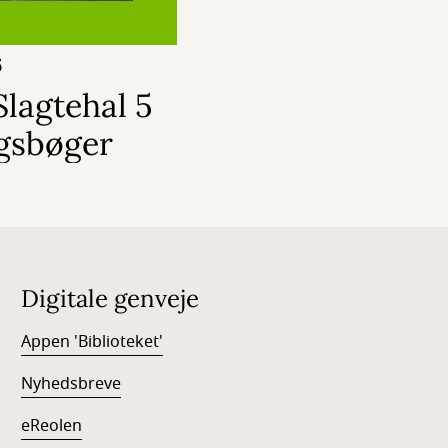
6
Slagtehal 5
igsbøger
Digitale genveje
Appen 'Biblioteket'
Nyhedsbreve
eReolen