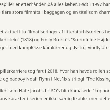
spiller er efterhånden på alles læber. Født i 1997 har
e flere store filmhits i baggagen og en titel som cha
 aktuel i to filmatiseringer af litteraturhistoriens he
kenstein" (1818) og Emily Brontës "Stormfulde Højde
nger med komplekse karakterer og dystre, vindfyldte
pillerkarriere tog fart i 2018, hvor han havde rollen 
 og badboy Noah Flynn i Netflix's trilogi "The Kissi
llen som Nate Jacobs i HBO's hit dramaserie "Euphoria
s karakter i serien er ikke særlig likable, men det er 