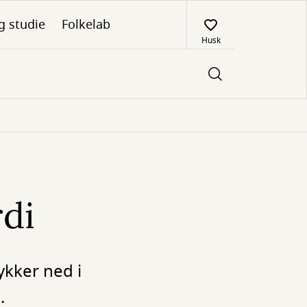
g studie
Folkelab
Husk
rdi
ykker ned i
.