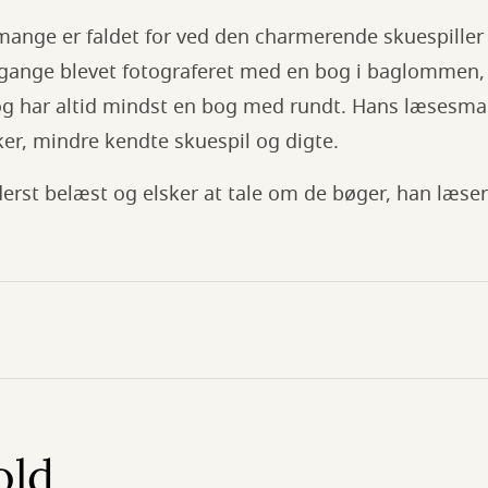
mange er faldet for ved den charmerende skuespiller
e gange blevet fotograferet med en bog i baglommen, 
 og har altid mindst en bog med rundt. Hans læsesma
ker, mindre kendte skuespil og digte.
derst belæst og elsker at tale om de bøger, han læse
old