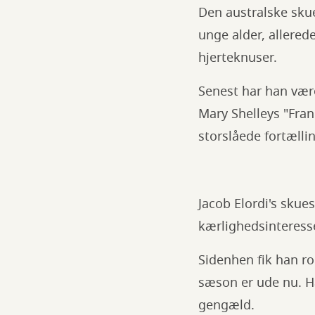
Den australske skue
unge alder, allered
hjerteknuser.
Senest har han været
Mary Shelleys "Fran
storslåede fortælli
Jacob Elordi's skues
kærlighedsinteresse
Sidenhen fik han ro
sæson er ude nu. Han
gengæld.