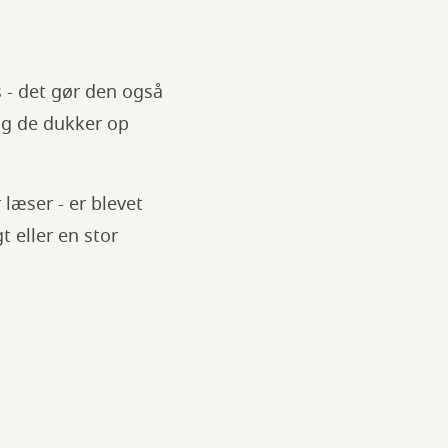
 - det gør den også
 og de dukker op
 læser - er blevet
t eller en stor