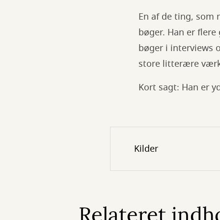
En af de ting, som 
bøger. Han er fler
bøger i interviews
store litterære vær
Kort sagt: Han er y
Kilder
Relateret indh