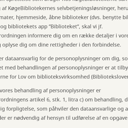
 af KøgeBibliotekernes selvbetjeningsløsninger, her
ater, hjemmeside, åbne biblioteker (dvs. benytte bi
og bibliotekets app ”Biblioteket”, skal vi jf.
rordningen informere dig om en række detaljer i vor
 oplyse dig om dine rettigheder i den forbindelse.
r dataansvarlig for de personoplysninger om dig, so
let med behandlingen af personoplysninger er at tilb
rne for Lov om biblioteksvirksomhed (Biblioteksloven
 vores behandling af personoplysninger er
ordningens artikel 6, stk. 1, litra c) om behandling, 
ig forpligtelse, som påhviler den dataansvarlige og arti
er er nødvendig af hensyn til udførelse af en opgav