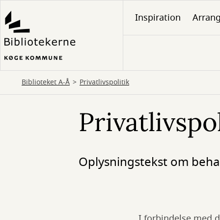
Gå
Inspiration
Arran
til
hovedindhold
Biblioteket A-Å
Privatlivspolitik
Privatlivspol
Oplysningstekst om behan
I forbindelse med 