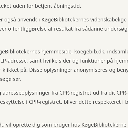
oteket uden for betjent åbningstid.
r også anvendt i KøgeBibliotekernes videnskabelige 
er offentliggørelse af resultat fra sådanne undersøge
geBibliotekernes hjemmeside, koegebib.dk, indsamle
 IP-adresse, samt hvilke sider og funktioner på hje
 klikket på. Disse oplysninger anonymiseres og benyt
rsøgelser.
g adresseoplysninger fra CPR-registret ud fra dit CP
kyttelse i CPR-registret, bliver dette respekteret i b
m du vil oprette dig som bruger hos KøgeBibliotekerne