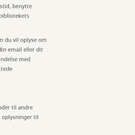
stid, benytte
bibliotekets
om du vil oplyse om
n email eller dit
rbindelse med
ttede
der til andre
x oplysninger til