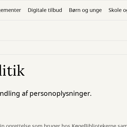
gementer
Digitale tilbud
Børn og unge
Skole o
itik
dling af personoplysninger.
din oprettelse som bruger hos KøgeBibliotekerne sam