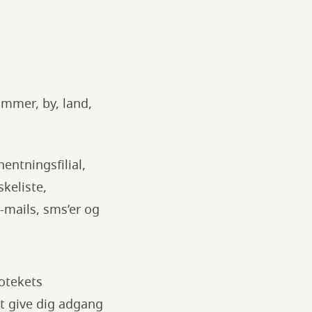
mmer, by, land,
hentningsfilial,
skeliste,
mails, sms’er og
iotekets
t give dig adgang