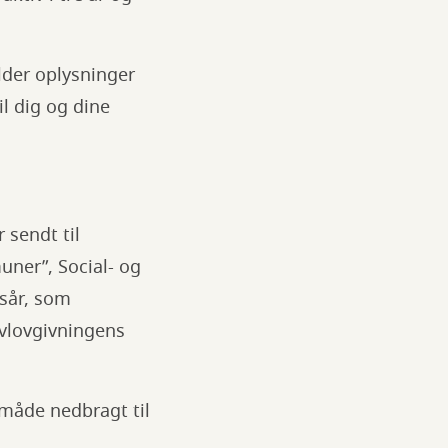
lder oplysninger
il dig og dine
sendt til
uner”, Social- og
bsår, som
ivlovgivningens
n måde nedbragt til