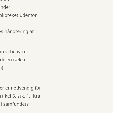
under
blioteket udenfor
es håndtering af
m vi benytter i
yde en række
).
der er nødvendig for
kel 6, stk. 1, litra
e i samfundets