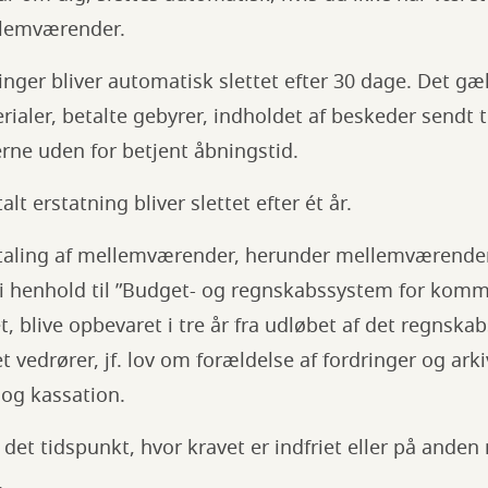
llemværender.
nger bliver automatisk slettet efter 30 dage. Det gæ
ialer, betalte gebyrer, indholdet af beskeder sendt t
rne uden for betjent åbningstid.
t erstatning bliver slettet efter ét år.
aling af mellemværender, herunder mellemværender 
 i henhold til ”Budget- og regnskabssystem for komm
t, blive opbevaret i tre år fra udløbet af det regnska
 vedrører, jf. lov om forældelse af fordringer og ark
 og kassation.
a det tidspunkt, hvor kravet er indfriet eller på ande
.