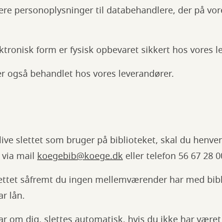
ere personoplysninger til databehandlere, der på vo
ktronisk form er fysisk opbevaret sikkert hos vores l
er også behandlet hos vores leverandører.
live slettet som bruger på biblioteket, skal du henve
r via mail
koegebib@koege.dk
eller telefon 56 67 28 
ettet såfremt du ingen mellemværender har med bibli
ar lån.
r om dig, slettes automatisk, hvis du ikke har været a