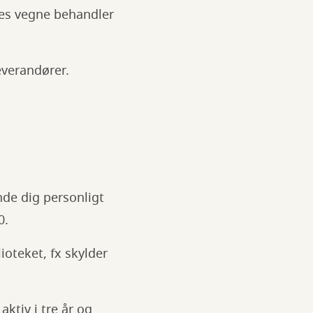
res vegne behandler
everandører.
nde dig personligt
00.
oteket, fx skylder
ktiv i tre år og