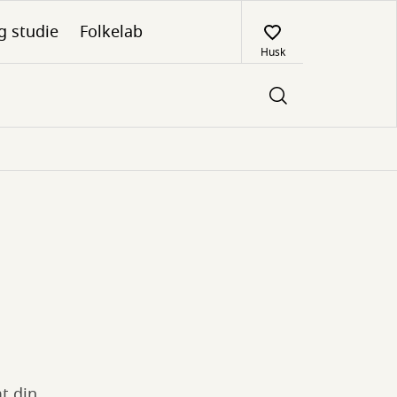
g studie
Folkelab
Husk
t din