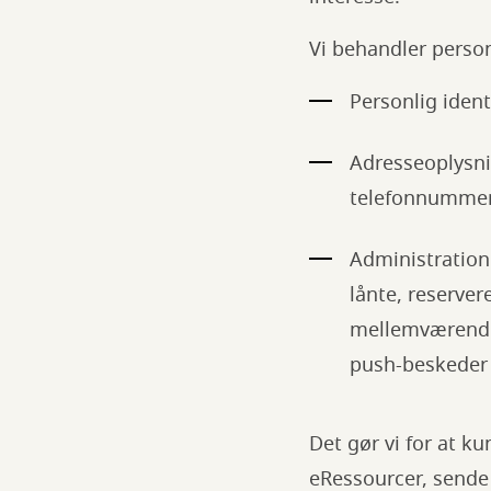
Vi behandler perso
Personlig iden
Adresseoplysni
telefonnummer,
Administration a
lånte, reserver
mellemværender
push-beskeder s
Det gør vi for at k
eRessourcer, sende