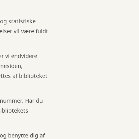
og statistiske
lser vil være fuldt
r vi endvidere
mmesiden,
tes af biblioteket
R-nummer. Har du
ibliotekets
 og benytte dig af