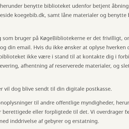
, herunder benytte biblioteket udenfor betjent åbning
eside koegebib.dk, samt låne materialer og benytte 
g som bruger på KøgeBibliotekerne er det frivilligt, 
g din email. Hvis du ikke ønsker at oplyse hverken di
iblioteket ikke være i stand til at kontakte dig i fo
vering, afhentning af reserverede materialer, og sle
 vil dog blive sendt til din digitale postkasse.
onoplysninger til andre offentlige myndigheder, herun
r berettigede eller forpligtede til det. Vi overdrager f
med inddrivelse af gebyrer og erstatning.