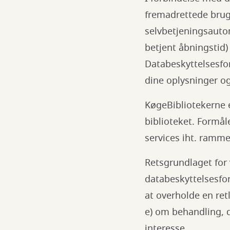
fremadrettede brug
selvbetjeningsautom
betjent åbningstid) 
Databeskyttelsesfo
dine oplysninger og
KøgeBibliotekerne e
biblioteket. Formå
services iht. ramme
Retsgrundlaget for
databeskyttelsesfor
at overholde en retl
e) om behandling, d
interesse.