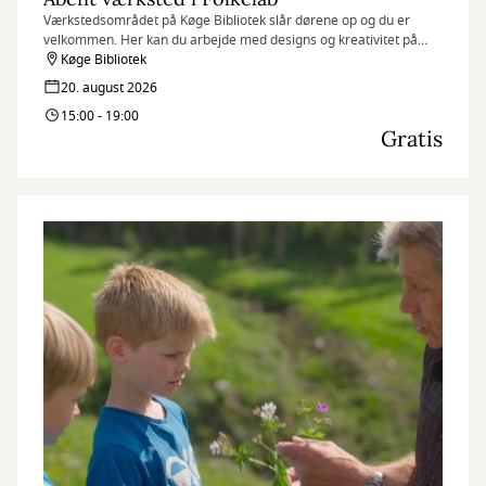
Værkstedsområdet på Køge Bibliotek slår dørene op og du er
velkommen. Her kan du arbejde med designs og kreativitet på
f.eks. 3D-printere, broderimaskiner og folieskærere, samt
Køge Bibliotek
udveksle idéer og dele viden med andre.
20. august 2026
15:00 - 19:00
Gratis