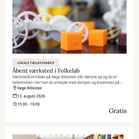
LOKALE FÆLLESSKABER
Åbent værksted i Folkelab
Værkstedsområdet på Køge Bibliotek slår dørene op og du er
velkommen. Her kan du arbejde med designs og kreativitet på
f.eks. 3D-printere, broderimaskiner og folieskærere, samt
Køge Bibliotek
udveksle idéer og dele viden med andre.
13. august 2026
15:00 - 19:00
Gratis