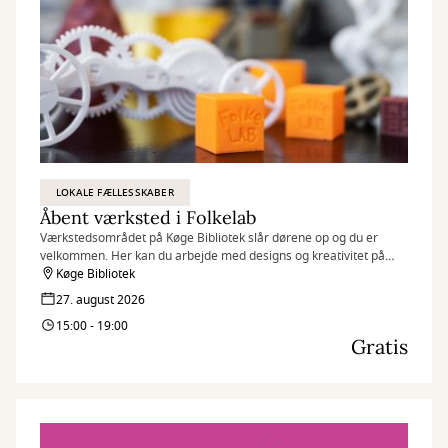
LOKALE FÆLLESSKABER
Åbent værksted i Folkelab
Værkstedsområdet på Køge Bibliotek slår dørene op og du er
velkommen. Her kan du arbejde med designs og kreativitet på
f.eks. 3D-printere, broderimaskiner og folieskærere, samt
Køge Bibliotek
udveksle idéer og dele viden med andre.
27. august 2026
15:00 - 19:00
Gratis