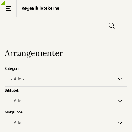
Gå
KøgeBibliotekerne
til
hovedindhold
Arrangementer
Kategori
Bibliotek
Målgruppe