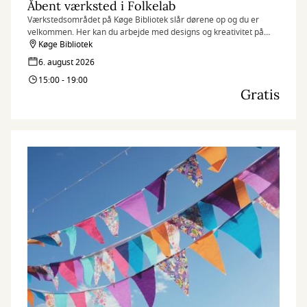
Åbent værksted i Folkelab
Værkstedsområdet på Køge Bibliotek slår dørene op og du er
velkommen. Her kan du arbejde med designs og kreativitet på
f.eks. 3D-printere, broderimaskiner og folieskærere, samt
Køge Bibliotek
udveksle idéer og dele viden med andre.
6. august 2026
15:00 - 19:00
Gratis