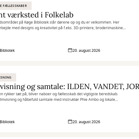
E FÆLLESSKABER
t værksted i Folkelab
sområdet på Køge Bibliotek slår dørene op og du er velkommen. Her
rbejde med designs og kreativitet på f.eks. 3D-printere, broderimaskiner
skærere, samt udveksle idéer og dele viden med andre.
Bibliotek
20. august 2026
ISNING
en rykker tæt på, bliver naboer og fællesskab det vigtigste beredskab.
filmvisning og håbefuld samtale med instruktør Phie Ambo og lokale
ktører.
Bibliotek
20. august 2026