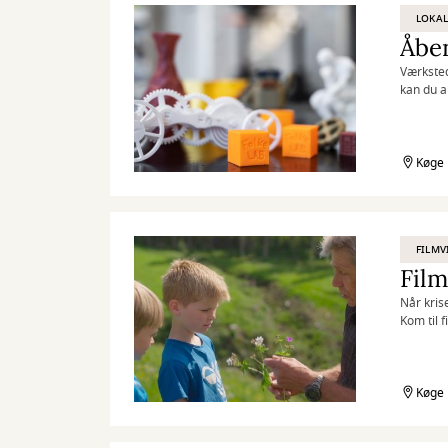
LOKAL
Åben
Værksted
kan du a
og folie
Køge 
FILMV
Når kris
Kom til 
grønne a
Køge 