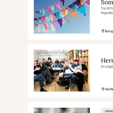
Som
Tryl dit 
bogsider
dyr og pl
Borup
Her
En ungdo
Herfø
LOKAL