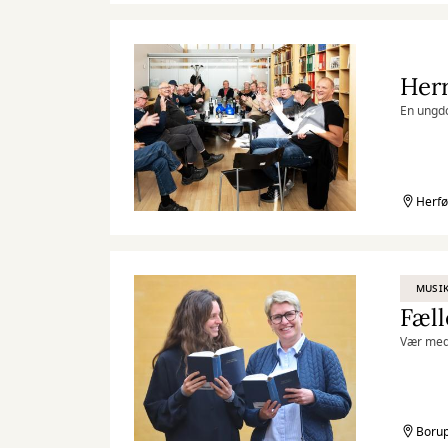
Her
En ungdo
Herfø
MUSIK
Fæll
Vær med,
Borup