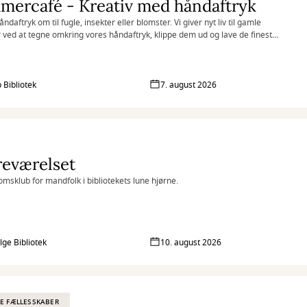
mercafé - Kreativ med håndaftryk
håndaftryk om til fugle, insekter eller blomster. Vi giver nyt liv til gamle
 ved at tegne omkring vores håndaftryk, klippe dem ud og lave de fineste
anter.
 Bibliotek
7. august 2026
reværelset
msklub for mandfolk i bibliotekets lune hjørne.
lge Bibliotek
10. august 2026
E FÆLLESSKABER