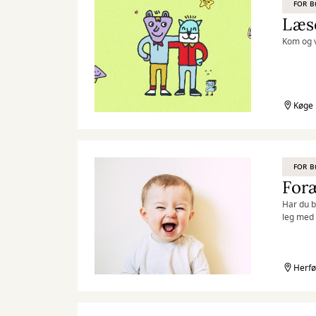
FOR 
Læse
Kom og v
Køge 
FOR 
Foræ
Har du b
leg med 
Herfø