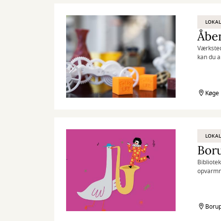
LOKAL
Åben
Værksted
kan du a
og folie
Køge 
LOKAL
Boru
Bibliote
opvarmni
konkurre
Borup