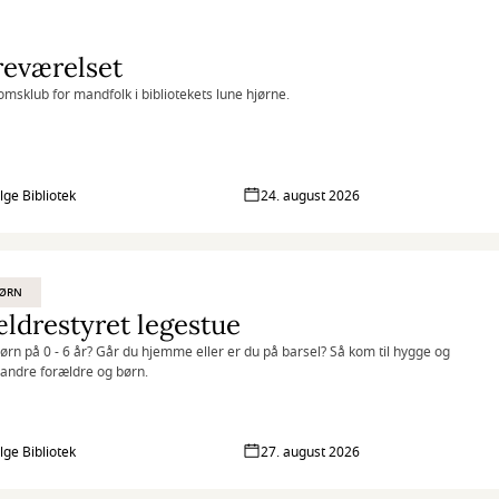
reværelset
msklub for mandfolk i bibliotekets lune hjørne.
lge Bibliotek
24. august 2026
BØRN
ldrestyret legestue
ørn på 0 - 6 år? Går du hjemme eller er du på barsel? Så kom til hygge og
andre forældre og børn.
lge Bibliotek
27. august 2026