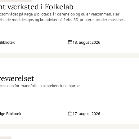
t værksted i Folkelab
sområdet på Køge Bibliotek slår dørene op og du er velkommen. Her
rbejde med designs og kreativitet på f.eks. 3D-printere, broderimaskiner
skærere, samt udveksle idéer og dele viden med andre.
Bibliotek
13. august 2026
reværelset
msklub for mandfolk i bibliotekets lune hjørne.
lge Bibliotek
17. august 2026