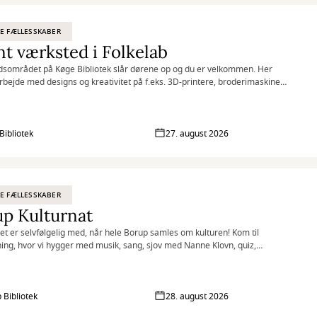
E FÆLLESSKABER
t værksted i Folkelab
sområdet på Køge Bibliotek slår dørene op og du er velkommen. Her
rbejde med designs og kreativitet på f.eks. 3D-printere, broderimaskiner
skærere, samt udveksle idéer og dele viden med andre.
Bibliotek
27. august 2026
E FÆLLESSKABER
p Kulturnat
ket er selvfølgelig med, når hele Borup samles om kulturen! Kom til
ng, hvor vi hygger med musik, sang, sjov med Nanne Klovn, quiz,
ncer og tatoveringer til store og små.
 Bibliotek
28. august 2026