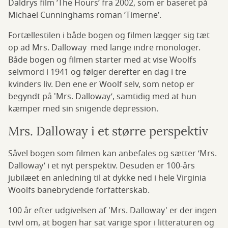
Daldrys film ’The Hours’ fra 2002, som er baseret på
Michael Cunninghams roman ’Timerne’.
Fortællestilen i både bogen og filmen lægger sig tæt
op ad Mrs. Dalloway med lange indre monologer.
Både bogen og filmen starter med at vise Woolfs
selvmord i 1941 og følger derefter en dag i tre
kvinders liv. Den ene er Woolf selv, som netop er
begyndt på 'Mrs. Dalloway’, samtidig med at hun
kæmper med sin snigende depression.
Mrs. Dalloway i et større perspektiv
Såvel bogen som filmen kan anbefales og sætter ’Mrs.
Dalloway’ i et nyt perspektiv. Desuden er 100-års
jubilæet en anledning til at dykke ned i hele Virginia
Woolfs banebrydende forfatterskab.
100 år efter udgivelsen af 'Mrs. Dalloway' er der ingen
tvivl om, at bogen har sat varige spor i litteraturen og