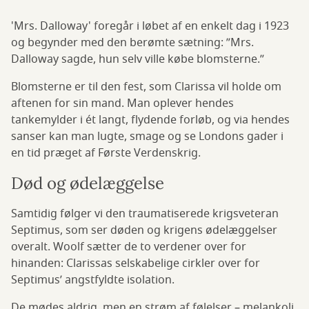
'Mrs. Dalloway' foregår i løbet af en enkelt dag i
1923
og begynder med den berømte sætning: ”Mrs.
Dalloway sagde, hun selv ville købe blomsterne.”
Blomsterne er til den fest, som Clarissa vil holde om
aftenen for sin mand. Man oplever hendes
tankemylder i ét langt, flydende forløb, og via hendes
sanser kan man lugte, smage og se Londons gader i
en tid præget af Første Verdenskrig.
Død og ødelæggelse
Samtidig følger vi den traumatiserede krigsveteran
Septimus, som ser døden og krigens ødelæggelser
overalt. Woolf sætter de to verdener over for
hinanden: Clarissas selskabelige cirkler over for
Septimus’ angstfyldte isolation.
De mødes aldrig, men en strøm af følelser – melankoli,