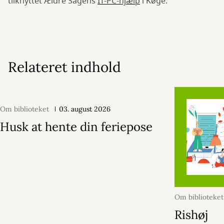
tilknyttet Ældre Sagens
IT-PC-hjælp
i Køge.
Relateret indhold
Om biblioteket
03. august 2026
Husk at hente din feriepose
Om biblioteket
2026
Rishøj